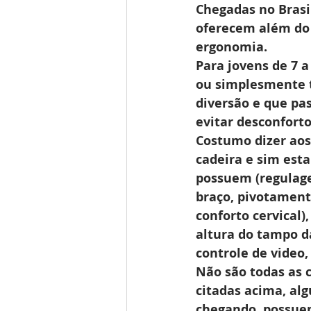
Chegadas no Brasil
oferecem além do v
ergonomia.
Para jovens de 7 
ou simplesmente t
diversão e que pa
evitar desconforto
Costumo dizer ao
cadeira e sim est
possuem (regulage
braço, pivotamento
conforto cervical),
altura do tampo d
controle de video
Não são todas as 
citadas acima, al
chegando, possue