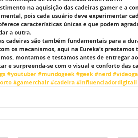
estimento na aquisição das cadeiras gamer e a co
amental, pois cada usuário deve experimentar ca
 oferece características únicas e que podem agrad
dar a outra.
s cadeiras são também fundamentais para a dura
com os mecanismos, aqui na Eureka's prestamos 
emos, montamos e testamos antes de entregar aos
r e surpreenda-se com o visual e conforto das c
gs
#youtuber
#mundogeek
#geek
#nerd
#videog
orto
#gamerchair
#cadeira
#influenciadordigitail