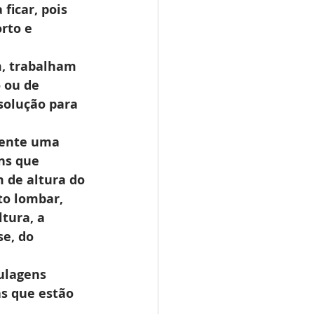
ficar, pois 
rto e 
m, trabalham 
 ou de 
solução para 
mente uma 
ns que 
 de altura do 
to lombar, 
tura, a 
e, do 
ulagens 
s que estão 