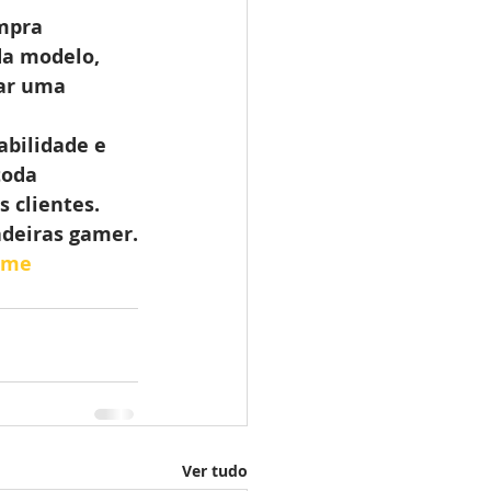
mpra 
da modelo, 
ar uma 
bilidade e 
toda 
 clientes.
adeiras gamer.
ame
Ver tudo