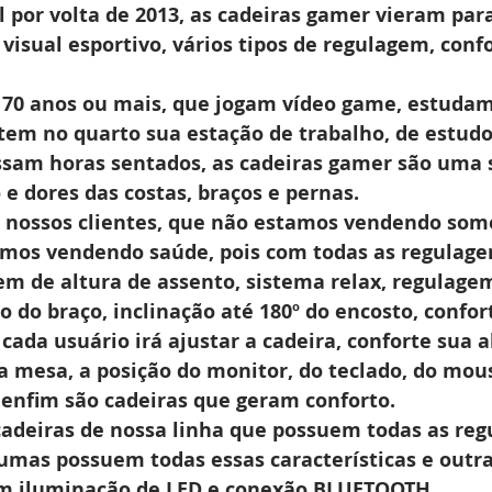
 por volta de 2013, as cadeiras gamer vieram para 
isual esportivo, vários tipos de regulagem, confo
a 70 anos ou mais, que jogam vídeo game, estuda
em no quarto sua estação de trabalho, de estudo
ssam horas sentados, as cadeiras gamer são uma 
 e dores das costas, braços e pernas.
s nossos clientes, que não estamos vendendo so
amos vendendo saúde, pois com todas as regulage
m de altura de assento, sistema relax, regulagem
 do braço, inclinação até 180º do encosto, confor
 cada usuário irá ajustar a cadeira, conforte sua al
a mesa, a posição do monitor, do teclado, do mous
, enfim são cadeiras que geram conforto.
cadeiras de nossa linha que possuem todas as reg
gumas possuem todas essas características e outra
m iluminação de LED e conexão BLUETOOTH.