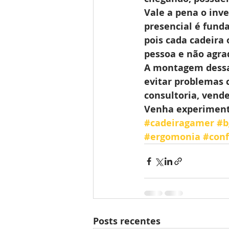
Vale a pena o inv
presencial é fund
pois cada cadeira
pessoa e não agra
A montagem dessa
evitar problemas 
consultoria, vend
Venha experimenta
#cadeiragamer
#b
#ergomonia
#conf
Posts recentes