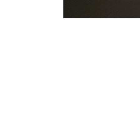
©2019 por
edudubras@gmail.co
com
Wix.com