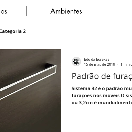
os
Ambientes
Categoria 2
Edu da Eurekas
15 de mai. de 2019
1 min d
Padrão de fura
Sistema 32 é o padrão mu
furações nos móveis O s
ou 3,2cm é mundialmente